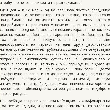
атрибут во некои наши критички разгледувања).
Еден дел – и не мал – од нашата нова поетска продукција
предоволно се репрезентира како книжно, како шлагерно
приграбување на интимните мотиви. И токму таквото
приграбување го реализира феноменот на интимничењето. И
се навлезе во еднообразност, не помалку изразита, не помалку
опасна, макар и обратна, на паролашката еднообразност. За
тоа веќе доволно е пишувано, а постојат за тие две
еднообразности на теренот на една друга југословенска
литература метонимиите: трубачи и фрулаши. И не се чувствува
дека приграбувањето на интимата настанува како внатрешна
потреба на емотивноста; сугестијата на импулсивното е
отсутна, гласот на нешто привично и непринудено не доаѓа до
неа, а само шумот на едно хорско – понекогаш и доста
какафонично – пеење. И го дразни слухот и му досадува и ја
побудува аверзијата: и спрема интимата, испрема
интимничењето. И треба да загрижува типичноста на хорското
пеење како – обезличувачка литературна психоза, и добро е
што загрижува.
Но, треба да се прави и разлика меѓу шумот и какафонијата на
тоа пеење, од една, и јасниот глас на интимата како глас на