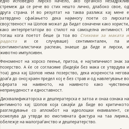
едно исповедно лирско начело, ако органско незадржлив
стремеж да се рече во стих нешто лично, длабоко свое, од
друга страна. И во резултат на таква разлика: кај мене е
затврдено сфаќањето дека најмногу поети со лирската
својственост на Шопов можат да бидат означени како хористи,
како интерпретатори во стилот на самоцелна интимност. И
тогаш кога поетот беше (а тоа во
Стихови за маката 
радоста
и се случуваше) сентиментален, па и
сентименталистички распеан, знаеше да биде и лирски, и
животно импулсивен.
Феноменот на хорско пеење, притоа, е најтипичниот знак за
позерство. A ќе се согласиме (бидејќи без мака се утврдува и
тоа) дека кај Шопов нема позерство, дека искреноста негова
доаѓа до оној краен предел кој е без страв и од навлегување во
сферата на наивното, на наивното како чувствена
непринуденост и едноставност.
Дисквалификаторска и дешператерска е затоа и онаа ознака на
интимното кај Шопов која сакајќи да биде во критичкото
разгледување со апломбот на идеолошки еквивалент, се
осмелува да утврди во емотивната фактура на таа лирика,
обележје на малограѓанство и дешператерство.