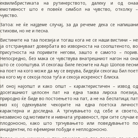
еквилибристиката на рутинерството, далеку и од онаа
емотивност што е повеќе симбол на чувство, отколку –
чувство.
Затоа: не ќе најдеме случај, за да речеме дека се напишани
стихови, но не и песна.
Вистините на таа поезија и тогаш кога не се наши вистини – не
ја отстрануваат довербата во изворноста на соопштеното, во
присутноста на поривите негови, зашто е самото – порив.
Непосредно, без мака се чувствува внатрешниот нагон на она
што се соопштува. И секогаш биле песните на Ацо Шопов песни
на поет на кого може да му се верува, бидејќи секогаш бил поет
на кого му е секоја поза туѓа и секоја искреност блиска.
И оној најопшт и како општ – карактеристичен – извод од
досегашниот целосен пат на една таква лирска поезија,
природно ќе биде во постоењето на пат, а не на беспатица; пат
низ кој одекнувале чекорите на една поетска личност
карактерна и доследна. А тргнувањето од себе и своето,
независно од мотивите и нивната управеност, при сите случаи е
плодоносно, како што тргнувањето или поведувањето по
инцидентни, по ефемерни побуди е неплодоносно.