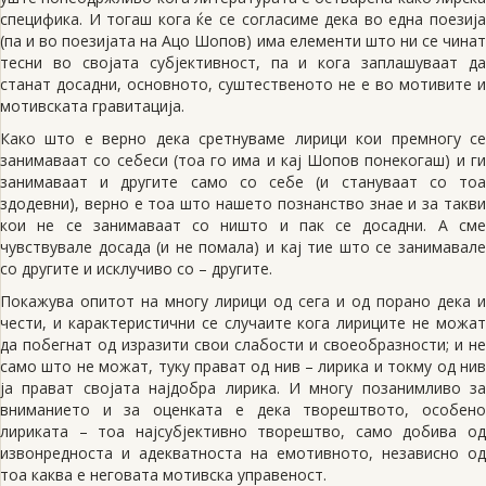
специфика. И тогаш кога ќе се согласиме дека во една поезија
(па и во поезијата на Ацо Шопов) има елементи што ни се чинат
тесни во својата субјективност, па и кога заплашуваат да
станат досадни, основното, суштественото не е во мотивите и
мотивската гравитација.
Како што е верно дека сретнуваме лирици кои премногу се
занимаваат со себеси (тоа го има и кај Шопов понекогаш) и ги
занимаваат и другите само со себе (и стануваат со тоа
здодевни), верно е тоа што нашето познанство знае и за такви
кои не се занимаваат со ништо и пак се досадни. А сме
чувствувале досада (и не помала) и кај тие што се занимавале
со другите и исклучиво со – другите.
Покажува опитот на многу лирици од сега и од порано дека и
чести, и карактеристични се случаите кога лириците не можат
да побегнат од изразити свои слабости и своеобразности; и не
само што не можат, туку прават од нив – лирика и токму од нив
ја прават својата најдобра лирика. И многу позанимливо за
вниманието и за оценката е дека творештвото, особено
лириката – тоа најсубјективно творештво, само добива од
извонредноста и адекватноста на емотивното, независно од
тоа каква е неговата мотивска управеност.