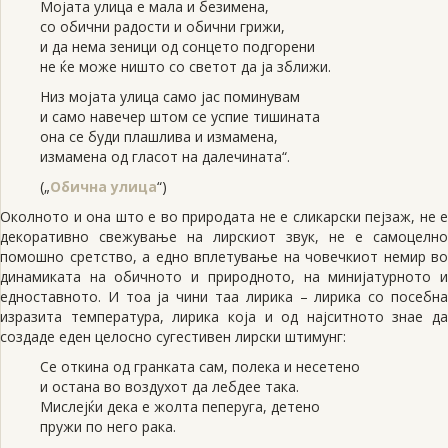
Мојата улица е мала и безимена,
со обични радости и обични грижи,
и да нема зеници од сонцето подгорени
не ќе може ништо со светот да ја зближи.
Низ мојата улица само јас поминувам
и само навечер штом се успие тишината
она се буди плашлива и измамена,
измамена од гласот на далечината“.
(„
Обична улица
“)
Околното и она што е во природата не е сликарски пејзаж, не е
декоративно свежување на лирскиот звук, не е самоцелно
помошно сретство, а едно вплетување на човечкиот немир во
динамиката на обичното и природното, на минијатурното и
едноставното. И тоа ја чини таа лирика – лирика со посебна
изразита температура, лирика која и од најситното знае да
создаде еден целосно сугестивен лирски штимунг:
Се откина од гранката сам, полека и несетено
и остана во воздухот да лебдее така.
Мислејќи дека е жолта пеперуга, детено
пружи по него рака.