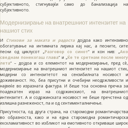
субјективното, стигнувајќи само до банализација на
субјективното.
Модернизирање на внатрешниот интензитет на
нашиот стих
И
Стихови за маката и радоста
дојдоа како интензивно
обогатување на интимната лирика кај нас, а песните, сите
песни од циклусот „
Разговор со синот
“ и кон нив: „
Ак
сведнам понекогаш глава
“ и „
Ќе те сретнам после многу
лета
“ – дојдоа и со елементот на модернизирање, пред сѐ,
модернизирање на внатрешниот интензитет на нашиот стих,
модерни со интензитетот на сензибилната носивост и
доживеаност. Но, беа присутни и очебијни неодржливости и
највеќе во изразната фактура. И беше тоа основна пречка за
поадекатен израз на содржинскиот, на внатрешниот
интензитет. А и содржинската носивост не беше пречстена од
излишна разнеженост, па и од сентименталничење.
Присутноста, од друга страна, на старомодни романтичарства
во образноста, како и на една старомодна романтичарска
екскламативност во избликот на емотивното откриваше широк