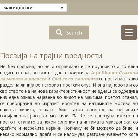
македонски
Search
Поезија на трајни вредности
Не без причина, но не и оправдано и сè поупорито и со една
подигната нагласеност – двете збирки на
Ацо Шопов
Стихови
за маката и радоста
и
Слеј се со тишината
се поставаат как
разделна линија во неговиот поетски опус. И она најновото и со
својството на најнова карактеристичност не еднаш се одредува
низ една ознака најавена во видот на максима: поетот станал,
се преобразил во изразит носител на интимните мотиви во
нашата лирика, откако бил таков носител на нејзините
социјално-патриотски мо тиви. Па ќe се поврзува името на
поетот, станато за некои синоним на интимата македонска, со
среќите и несреќите нејзини. Поинаку не би можело да биде, и
некако нормално доаѓа и се наложува разграничувањето кога