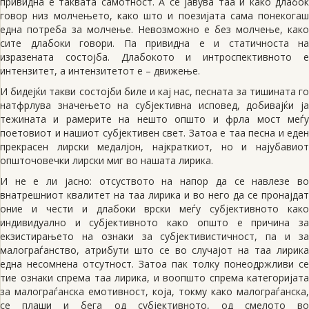
привидна е таквата самотност. А се јавува таа и како длабок
говор низ молчењето, како што и поезијата сама понекогаш
една потреба за молчење. Невозможно е без молчење, како
сите длабоки говори. Па привидна е и статичноста на
изразената состојба. Длабокото и интроспективното е
интензитет, а интензитетот е – движење.
И бидејќи такви состојби биле и кај нас, песната за тишината го
натфрлува значењето на субјективна исповед, добивајќи ја
тежината и рамерите на нешто општо и фрла мост меѓу
поетовиот и нашиот субјективен свет. Затоа е таа песна и еден
прекрасен лирски медалјон, најкраткиот, но и најубавиот
општочовечки лирски миг во нашата лирика.
И не е ли јасно: отсуството на напор да се навлезе во
внатрешниот квалитет на таа лирика и во него да се пронајдат
оние и чести и длабоки врски меѓу субјективното како
индивидуално и субјективното како општо е причина за
екзистирањето на ознаки за субјективистичност, па и за
малограѓанство, атрибути што се во случајот на таа лирика
една несомнена отсутност. Затоа пак толку понеодржливи се
тие ознаки спрема таа лирика, и воопшто спрема категоријата
за малограѓанска емотивност, која, токму како малограѓанска,
се плаши и бега од субјективното, од смелото во