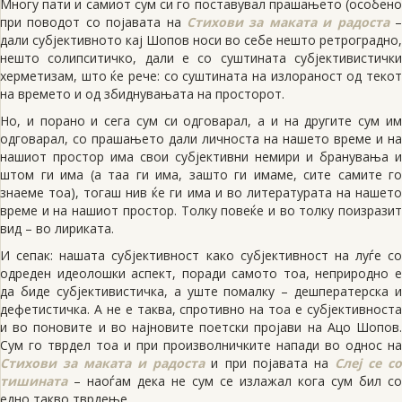
Многу пати и самиот сум си го поставувал прашањето (особено
при поводот со појавата на
Стихови за маката и радоста
дали субјективното кај Шопов носи во себе нешто ретроградно,
нешто солипситичко, дали е со суштината субјективистички
херметизам, што ќе рече: со суштината на излораност од текот
на времето и од збиднувањата на просторот.
Но, и порано и сега сум си одговарал, а и на другите сум им
одговарал, со прашањето дали личноста на нашето време и на
нашиот простор има свои субјективни немири и бранувања и
штом ги има (а таа ги има, зашто ги имаме, сите самите го
знаеме тоа), тогаш нив ќе ги има и во литературата на нашето
време и на нашиот простор. Толку повеќе и во толку поизразит
вид – во лириката.
И сепак: нашата субјективност како субјективност на луѓе со
одреден идеолошки аспект, поради самото тоа, неприродно е
да биде субјективистичка, а уште помалку – дешператерска и
дефетистичка. А не е таква, спротивно на тоа е субјективноста
и во поновите и во најновите поетски пројави на Ацо Шопов.
Сум го тврдел тоа и при произволничките напади во однос на
Стихови за маката и радоста
и при појавата на
Слеј се с
тишината
– наоѓам дека не сум се излажал кога сум бил со
едно такво тврдење.