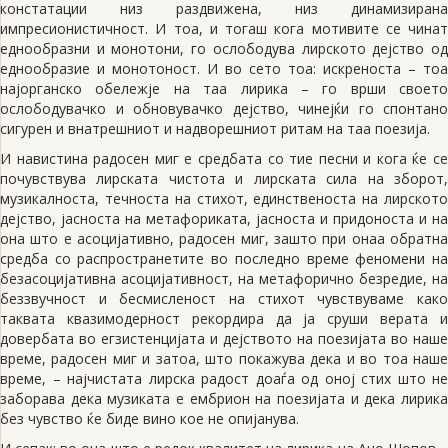
констатации низ раздвижена, низ динамизирана
импресионистичност. И тоа, и тогаш кога мотивите се чинат
еднообразни и монотони, го ослободува лирското дејство од
еднообразие и монотоност. И во сето тоа: искреноста – тоа
најорганско обележје на таа лирика – го врши своето
ослободувачко и обновувачко дејство, чинејќи го спонтано
сигурен и внатрешниот и надворешниот ритам на таа поезија.
И навистина радосен миг е средбата со тие песни и кога ќе се
почувствува лирската чистота и лирската сила на зборот,
музикалноста, течноста на стихот, единственоста на лирското
дејство, јасноста на метафориката, јасноста и придоноста и на
она што е асоцијативно, радосен миг, зашто при онаа обратна
средба со распространетите во последно време феномени на
безасоцијативна асоцијативност, на метафорично безредие, на
беззвучност и бесмисленост на стихот чувствуваме како
таквата квазимодерност рекордира да ја сруши верата и
довербата во егзистенцијата и дејството на поезијата во наше
време, радосен миг и затоа, што покажува дека и во тоа наше
време, – најчистата лирска радост доаѓа од оној стих што не
заборава дека музиката е ембрион на поезијата и дека лирика
без чувство ќе биде вино кое не опијанува.