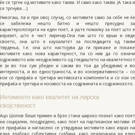
ќе се тргне од мотивите како такви. И само како такви. (А така и
се тргнува …)
Никогаш, па и при овој случај, со мотивите само за себе не ќе
се забележи нешто битно и нешто пресудно за
карактерологијата на еден поет, а уште помалку за поет што е
изразит, што е чист лиричар.Она пак што го врши и овде
своето, она што е каузалитет за последиците од такви
тврдења, т.е. она што настојува да ги прикаже и покаже
мотивите како нова карактерност, па со нив да го означи
одржливото или неодржливото од гледиштето на квалитетност
е (и во тоа сум убеден и сакам во тоа да убедувам) и во
интерноста, и во едностраноста, и во конзервативноста – со
кои се прифаќа и третира мотивската компонента и со кои се
прифаќа и третира и носивоста на содржината и содржинското.
Интимното како квалитет на лирска
својственост
Ацо Шопов беше примен и брзо стана широко познат како поет
на социјални, поодредено, како поет на партизански мотиви. И
се прифаќаа и нагласено се утврдуваа мотивите како израз на
една длабоко субјективна судбина, како реализација на едно