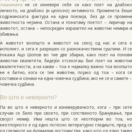
тишината
не се изневери себе си како поет на длабоко
личното, на длабоко (и целосно) интимното. Променета беше
содржинската фактура на една поезија, без да се промени
животноста нејзина. Остана и понатаму поетот – лиричар на
животот, остана – непосреден изразител на животни немири и
збивања.
А животот воопшто и животот на секој од нас и сега е
исполнет, и сега е разрешен со разнокачествени суштини. И се
покажа Ацо Шопов во тие две збирки, како поет на понови
животни квалитети, бидејќи отсекогаш бил поет на животни
квалитетности, а на какви – тоа е најмалку важно тоа воопшто
не е битно, кога се тие животни, појако од тоа – кога се
составки и ознаки на една човечка судбина; ако не се и самите –
човечка судбина.
Во што е неверното?
Па во што е неверното и изневерувачкото, кога – при сите
случаи се било при своето, при сопственото бранување, при
својот немир. Има нешта што се неотпорни во тоа, но
неотпорното е од едно потесно литературно гледиште, пред се
од гледиште на формални достоинства, како што од едно такво