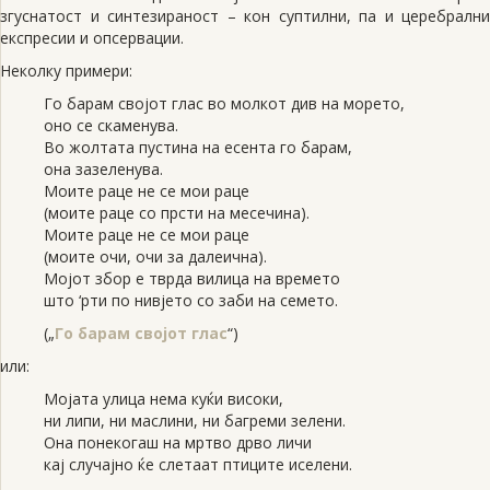
згуснатост и синтезираност – кон суптилни, па и церебрални
експресии и опсервации.
Неколку примери:
Го барам својот глас во молкот див на морето,
оно се скаменува.
Во жолтата пустина на есента го барам,
она зазеленува.
Моите раце не се мои раце
(моите раце со прсти на месечина).
Моите раце не се мои раце
(моите очи, очи за далеична).
Мојот збор е тврда вилица на времето
што ‘рти по нивјето со заби на семето.
(„
Го барам својот глас
“)
или:
Мојата улица нема куќи високи,
ни липи, ни маслини, ни багреми зелени.
Она понекогаш на мртво дрво личи
кај случајно ќе слетаат птиците иселени.