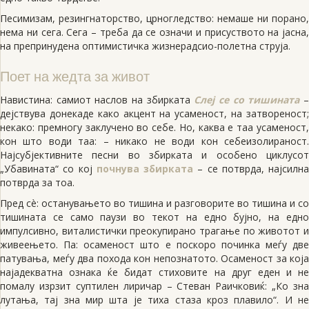
Песимизам, резингнаторство, црногледство: немаше ни порано,
нема ни сега. Сега – треба да се означи и присуството на јасна,
на препринудена оптимистичка жизнерадсио-полетна струја.
Поет на жедта за живот
Навистина: самиот наслов на збирката
Слеј се со тишината
дејствува донекаде како акцент на усаменост, на затвореност;
некако: премногу заклучено во себе. Но, каква е таа усаменост,
кон што води таа: – никако не води кон себеизолираност.
Најсубјективните песни во збирката и особено циклусот
„Убавината“ со кој
почнува збирката
– се потврда, најсилна
потврда за тоа.
Пред сè: останувањето во тишина и разговорите во тишина и со
тишината се само паузи во текот на едно бујно, на едно
импулсивно, виталистички преокупирано трагање по животот и
живеењето. Па: осаменост што е поскоро починка меѓу две
патувања, меѓу два похода кон непознатото. Осаменост за која
најадекватна ознака ќе бидат стиховите на друг еден и не
помалу изрзит суптилен лиричар – Стеван Раичковиќ: „Ко зна
лутања, тај зна мир шта је тиха стаза кроз плавило“. И не