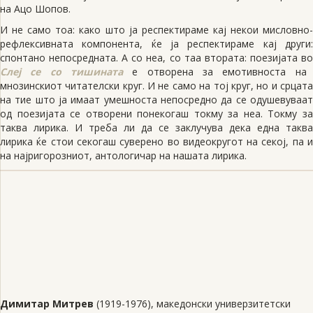
на Ацо Шопов.
И не само тоа: како што ја респектираме кај некои мисловно-
рефлексивната компонента, ќе ја респектираме кај други:
спонтано непосредната. А со неа, со таа втората: поезијата во
Слеј се со тишината
е отворена за емотивноста на
мнозинскиот читателски круг. И не само на тој круг, но и срцата
на тие што ја имаат умешноста непосредно да се одушевуваат
од поезијата се отворени понекогаш токму за неа. Токму за
таква лирика. И треба ли да се заклучува дека една таква
лирика ќе стои секогаш суверено во видеокругот на секој, па и
на најригорозниот, антологичар на нашата лирика.
Димитар Митрев
(1919-1976), македонски универзитетски