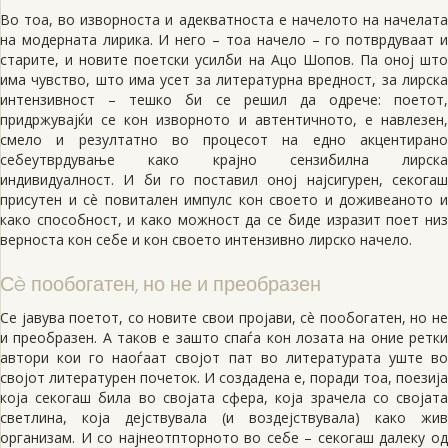
Во тоа, во изворноста и адекватноста е начелото на начелата
на модерната лирика. И него – тоа начело – го потврдуваат и
старите, и новите поетски усилби на Ацо Шопов. Па оној што
има чувство, што има усет за литературна вредност, за лирска
интензивност – тешко би се решил да одрече: поетот,
придржувајќи се кон изворното и автентичното, е навлезен,
смело и резултатно во процесот на едно акцентирано
себеутврдување како крајно сензибилна лирска
индивидуалност. И би го поставил оној најсигурен, секогаш
присутен и сè повитален импулс кон своето и доживеаното и
како способност, и како можност да се биде изразит поет низ
верноста кон себе и кон своето интензивно лирско начело.
Сè пообогатен, но не и преобразен
Се јавува поетот, со новите свои пројави, сè пообогатен, но не
и преобразен. А таков е зашто спаѓа кон лозата на оние ретки
автори кои го наоѓаат својот пат во литературата уште во
својот литературен почеток. И создадена е, поради тоа, поезија
која секогаш била во својата сфера, која зрачела со својата
светлина, која дејствувала (и воздејствувала) како жив
организам. И со најнеотпторното во себе – секогаш далеку од