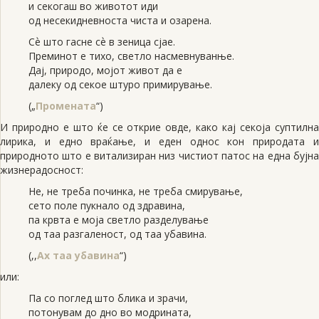
и секогаш во животот иди
од несекидневноста чиста и озарена.
Сѐ што гасне сѐ в зеница сјае.
Преминот е тихо, светло насмевнуванње.
Дај, природо, мојот живот да е
далеку од секое штуро примирување.
(„
Промената
“)
И природно е што ќе се открие овде, како кај секоја суптилна
лирика, и едно враќање, и еден однос кон природата и
природното што е витализиран низ чистиот патос на една бујна
жизнерадосност:
Не, не треба починка, не треба смирување,
сето поле пукнало од здравина,
па крвта е моја светло разделување
од таа разгаленост, од таа убавина.
(,,
Ах таа убавина
“)
или:
Па со поглед што блика и зрачи,
потонувам до дно во модрината,