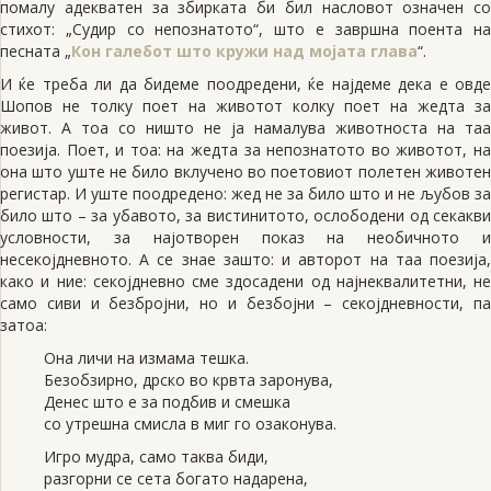
помалу адекватен за збирката би бил насловот означен со
стихот: „Судир со непознатото“, што е завршна поента на
песната „
Кон галебот што кружи над мојата глава
“.
И ќе треба ли да бидеме поодредени, ќе најдеме дека е овде
Шопов не толку поет на животот колку поет на жедта за
живот. А тоа со ништо не ја намалува животноста на таа
поезија. Поет, и тоа: на жедта за непознатото во животот, на
она што уште не било вклучено во поетовиот полетен животен
регистар. И уште поодредено: жед не за било што и не љубов за
било што – за убавото, за вистинитото, ослободени од секакви
условности, за најотворен показ на необичното и
несекојдневното. А се знае зашто: и авторот на таа поезија,
како и ние: секојдневно сме здосадени од најнеквалитетни, не
само сиви и безбројни, но и безбојни – секојдневности, па
затоа:
Она личи на измама тешка.
Безобзирно, дрско во крвта заронува,
Денес што е за подбив и смешка
со утрешна смисла в миг го озаконува.
Игро мудра, само таква биди,
разгорни се сета богато надарена,