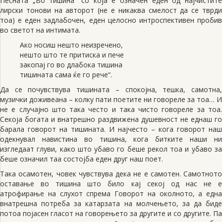
Песната „Во тишина“ со која е означен еден од најчистите
лирски тонови на авторот (не е никаква смелост да се тврди
тоа) е еден задлабочен, еден целосно интроспективен пробив
во светот на интимата.
Ако носиш нешто неизречено,
нешто што те притиска и пече
закопај го во длабока тишина
тишината сама ќе го рече“.
Да се почувствува тишината – спокојна, тешка, самотна,
музички доживеана – колку пати поетите ни говореле за тоа… И
не е случајно што така често и така чисто говореле за тоа.
Секоја богата и внатрешно раздвижена душевност не еднаш го
барала говорот на тишината. И најчесто – кога говорот наш
одекнувал навистина во тишина, кога битките наши ни
изгледаат глуви, како што убаво го беше рекол тоа и убаво за
беше означил таа состојба еден друг наш поет.
Така осамотен, човек чувствува дека не е самотен. Самотното
оставање во тишина што било кај секој од нас не е
атрофирање на слухот спрема Говорот на околното, а една
внатрешна потреба за катарзата на молчењето, за да биде
потоа појасен гласот на говорењето за другите и со другите. Па