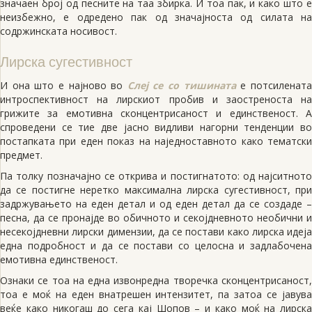
значаен број од песните на таа збирка. И тоа пак, и како што е
неизбежно, е одредено пак од значајноста од силата на
содржинската носивост.
Лирска сугестивност
И она што е најново во
Слеј се со тишината
е потсиленат
интроспективност на лирскиот пробив и заостреноста на
грижите за емотивна сконцентрисаност и единственост. А
спроведени се тие две јасно видливи нагорни тенденции во
постапката при еден показ на наједноставното како тематски
предмет.
Па толку позначајно се открива и постигнатото: од најситното
да се постигне неретко максимална лирска сугестивност, при
задржувањето на еден детал и од еден детал да се создаде –
песна, да се пронајде во обичното и секојдневното необични и
несекојдневни лирски димензии, да се постави како лирска идеја
една подробност и да се постави со целосна и задлабочена
емотивна единственост.
Ознаки се тоа на една извонредна творечка сконцентрисаност,
тоа е моќ на еден внатрешен интензитет, па затоа се јавува
веќе како никогаш до сега кај Шопов – и како моќ на лирска