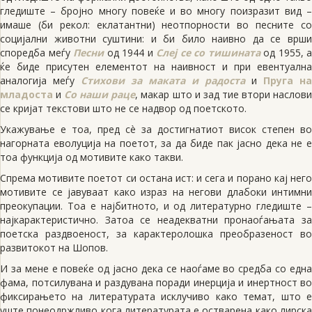
гледиште – бројно многу повеќе и во многу поизразит вид –
имаше (би рекол: еклатантни) неотпорности во песните со
социјални животни суштини: и би било наивно да се врши
споредба меѓу
Песни
од 1944 и
Слеј се со тишината
од 1955, а
ќе биде присутен елементот на наивност и при евентуална
аналогија меѓу
Стихови за маката и радоста
и
Пруга на
младоста
и
Со наши раце
, макар што и зад тие втори наслов
се кријат текстови што не се надвор од поетското.
Укажување е тоа, пред сè за достигнатиот висок степен во
нагорната еволуција на поетот, за да биде пак јасно дека не е
тоа функција од мотивите како такви.
Спрема мотивите поетот си остана ист: и сега и порано кај него
мотивите се јавуваат како израз на негови длабоки интимни
преокупации. Тоа е најбитното, и од литературно гледиште –
најкарактеристично. Затоа се неадекватни пронаоѓањата за
поетска раздвоеност, за карактеролошка преобразеност во
развитокот на Шопов.
И за мене е повеќе од јасно дека се наоѓаме во средба со една
фама, потсилувана и раздувана поради инерција и инертност во
фиксирањето на литературата исклучиво како темат, што е
уште понеодржливо кога литературата е остварена како лирска