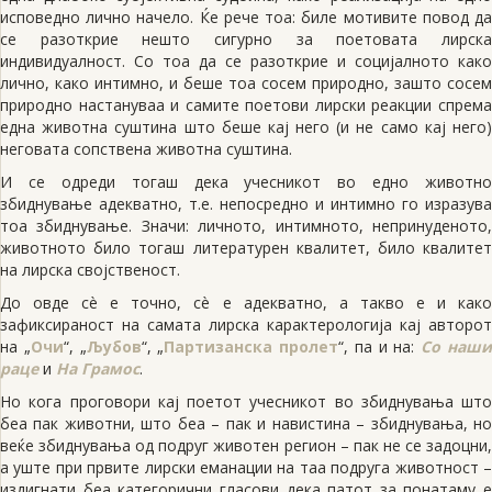
исповедно лично начело. Ќе рече тоа: биле мотивите повод да
се разоткрие нешто сигурно за поетовата лирска
индивидуалност. Со тоа да се разоткрие и социјалното како
лично, како интимно, и беше тоа сосем природно, зашто сосем
природно настануваа и самите поетови лирски реакции спрема
една животна суштина што беше кај него (и не само кај него)
неговата сопствена животна суштина.
И се одреди тогаш дека учесникот во едно животно
збиднување адекватно, т.е. непосредно и интимно го изразува
тоа збиднување. Значи: личното, интимното, непринуденото,
животното било тогаш литературен квалитет, било квалитет
на лирска својственост.
До овде сè е точно, сè е адекватно, а такво е и како
зафиксираност на самата лирска карактерологија кај авторот
на „
Очи
“, „
Љубов
“, „
Партизанска пролет
“, па и на:
Со наш
раце
и
На Грамос
.
Но кога проговори кај поетот учесникот во збиднувања што
беа пак животни, што беа – пак и навистина – збиднувања, но
веќе збиднувања од подруг животен регион – пак не се задоцни,
а уште при првите лирски еманации на таа подруга животност –
издигнати беа категорични гласови дека патот за понатаму е