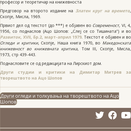
професор и теоретичар на книжевноста
Предговор на второто издание на
Златен круг на времето
,
Скопје, Мисла, 1969.
Првиот дел од текстот (до ***) е објавен во
Современост
, VI, 4
1956, со поднаслов
(Ацо Шопов: „Слеј се со Тишината“) и в
Развиток
, XVII, бр.2, март-април 1979
.
Текстот e објавен и в
Огледи и критики
, Скопје, Наша книга 1970, во
Македонската
книжевност во книжевната критика
, Том III, Скопје, Мисла
1973, стр 439-443.
Поднасловите се од редакцијата на Лирскиот дом.
Други студии и критики на Димитар Митрев за
творештвото на Ацо Шопов
Други огледи и толкувања на творештвото на Ацо
Шопов