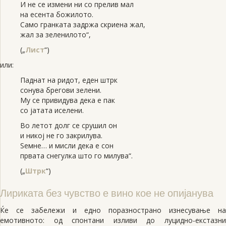
И не се измени ни со прелив мал
на есента божилото.
Само гранката задржа скриена жал,
жал за зеленилото“,
(„
Лист
“)
или:
Паднат на ридот, еден штрк
сонува брегови зелени.
Му се привидува дека е пак
со јатата иселени.
Во летот долг се срушил он
и никој не го закрилува.
Sемне… и мисли дека е сон
првата снегулка што го милува“.
(„
Штрк
“)
Лириката без чувство е вино кое не опијанува
Ќе се забележи и едно поразнострано изнесување на
емотивното: од спонтани изливи до луцидно-екстазни