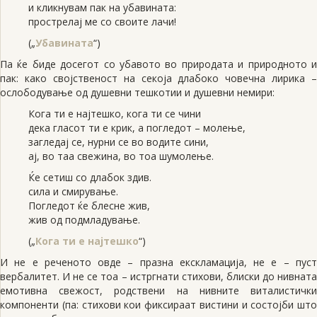
и кликнувам пак на убавината:
прострелај ме со своите лачи!
(„
Убавината
“)
Па ќе биде досегот со убавото во природата и природното и
пак: како својственост на секоја длабоко човечна лирика –
ослободување од душевни тешкотии и душевни немири:
Кога ти е најтешко, кога ти се чини
дека гласот ти е крик, а погледот – молење,
загледај се, нурни се во водите сини,
ај, во таа свежина, во тоа шумолење.
Ќе сетиш со длабок здив.
сила и смирување.
Погледот ќе блесне жив,
жив од подмладување.
(„
Кога ти е најтешко
“)
И не е реченото овде – празна екскламација, не е – пуст
вербалитет. И не се тоа – истргнати стихови, блиски до нивната
емотивна свежост, родствени на нивните виталистички
компоненти (па: стихови кои фиксираат вистини и состојби што