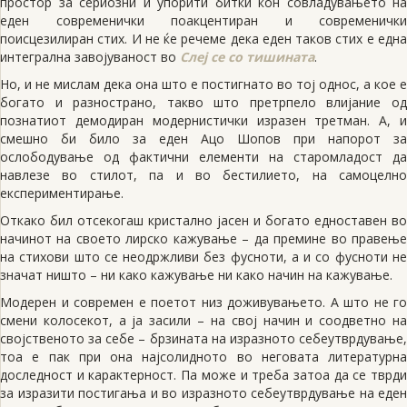
простор за сериозни и упорити битки кон совладувањето на
еден современички поакцентиран и современички
поисцезилиран стих. И нe ќe peчеме дека еден таков стих е една
интегрална завојуваност во
Слеј се со тишината
.
Но, и не мислам дека она што е постигнато во тој однос, а кое е
богато и разнострано, такво што претрпело влијание од
познатиот демодиран модернистички изразен третман. А, и
смешно би било за еден Ацо Шопов при напорот за
ослободување од фактични елементи на старомладост да
навлезе во стилот, па и во бестилието, на самоцелно
експериментирање.
Откако бил отсекогаш кристално јасен и богато едноставен во
начинот на своето лирско кажување – да премине во правење
на стихови што се неодржливи без фусноти, а и со фусноти не
значат ништо – ни како кажување ни како начин на кажување.
Модерен и современ е поетот низ доживувањето. А што не го
смени колосекот, а ја засили – на свој начин и соодветно на
својственото за себе – брзината на изразното себеутврдување,
тоа е пак при она најсолидното во неговата литературна
доследност и карактерност. Па може и треба затоа да се тврди
за изразити постигања и во изразното себеутврдување на еден