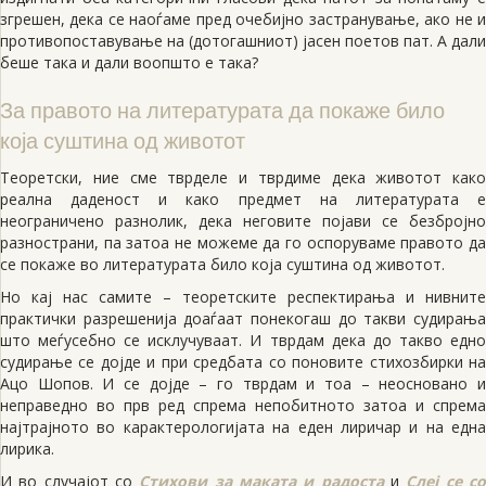
згрешен, дека се наоѓаме пред очебијно застранување, ако не и
противопоставување на (дотогашниот) јасен поетов пат. А дали
беше така и дали воопшто е така?
За правото на литературата да покаже било
која суштина од животот
Теоретски, ние сме тврделе и тврдиме дека животот како
реална даденост и како предмет на литературата е
неограничено разнолик, дека неговите појави се безбројно
разнострани, па затоа не можеме да го оспоруваме правото да
се покаже во литературата било која суштина од животот.
Но кај нас самите – теоретските респектирања и нивните
практички разрешенија доаѓаат понекогаш до такви судирања
што меѓусебно се исклучуваат. И тврдам дека до такво едно
судирање се дојде и при средбата со поновите стихозбирки на
Ацо Шопов. И се дојде – го тврдам и тоа – неосновано и
неправедно во прв ред спрема непобитното затоа и спрема
најтрајното во карактерологијата на еден лиричар и на една
лирика.
И во случајот со
Стихови за маката и радоста
и
Слеј се с