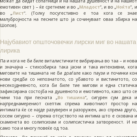
можат да бидат сопатници и на нашата душевност и на нашиот
емотивен свет ) – ќе сретнеме и во „
Младост
“, и во „
Ноќта
“, 
во „
Лист
“. (Толку посугестивно е тоа кога се знае
малубројноста на песните што ја сочинуваат оваа збирка на
Шопов).
Најубавиот општочовечки лирски миг во нашата
лирика
Па и кога не би биле виталистичките вибрирања во таа – и нова
и значајна – стихозбирка така јасни и така интензивни, кога
миговите на тишината не би доаѓале како паузи и починки кон
нови средби со непознатото, со убавото и вистинитото, со
несекојдневното, кога би биле тие мигови и една статичка
зафиксирана состојба на душевното и емотивното, како што се
чини тоа при песната „
Во тишина
“, сигурен сум дека 
најпреднамерениот скептик спрема животниот простор на
интимата ќе се најде разуверен и разоружен, ако спрема друго,
сосем сигурно – спрема отсуството на интима што е скована и
скаменета во солипсизам и солипсистичка затвореност. И не
само тоа и многу повеќе од тоа.