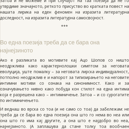
Затоа и не можеме и при случајот на таа поезија да не го
утврдиме значајното, реткото присуство во кратката повест на
нашата лирика на еден феномен на изразита литературна
доследност, на изразита литературна самосвојност.
***
Во една поезија треба да се бара она
најнејзиното
Ако е разликата во мотивите кај Ацо Шопов со ништо
неодржлива како карактернолошки симптом за неговата
еволуција, уште помалку – за неговата лирска индивидуалност,
потполно неодржлив е и напорот за типизирањето на неговите
интимни мотиви со ознака на синонимност. Како и за
означувањето нивно како побуда кон стилот на една интима
која е разрешена како – интимничење. Затоа – и со сурогатите
по интимничењето.
И веднаш во врска со тоа (и не само со тоа) да забележам: не
треба да се бара во една поезија она што го нема во неа или
она што го има кај другите, а она што е најдобро во неа,
најнејзиното. (A заплашува да стане толку тоа вообчаен