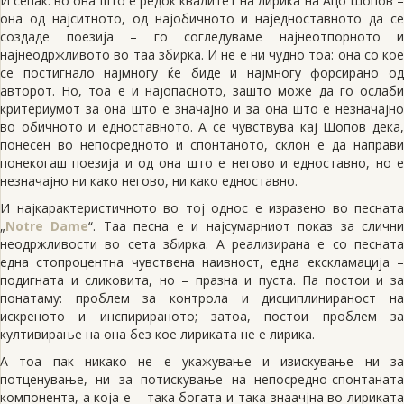
И сепак: во она што е редок квалитет на лирика на Ацо Шопов –
она од најситното, од најобичното и наједноставното да се
создаде поезија – го согледуваме најнеотпорното и
најнеодржливото во таа збирка. И не е ни чудно тоа: она со кое
се постигнало најмногу ќе биде и најмногу форсирано од
авторот. Но, тоа е и најопасното, зашто може да го ослаби
критериумот за она што е значајно и за она што е незначајно
во обичното и едноставното. А се чувствува кај Шопов дека,
понесен во непосредното и спонтаното, склон е да направи
понекогаш поезија и од она што е негово и едноставно, но е
незначајно ни како негово, ни како едноставно.
И најкарактеристичното во тој однос е изразено во песната
„
Notre Dame
“. Таа песна е и најсумарниот показ за сличн
неодржливости во сета збирка. А реализирана е со песната
една стопроцентна чувствена наивност, една екскламација –
подигната и сликовита, но – празна и пуста. Па постои и за
понатаму: проблем за контрола и дисциплинираност на
искреното и инспирираното; затоа, постои проблем за
култивирање на она без кое лириката не е лирика.
А тоа пак никако не е укажување и изискување ни за
потценување, ни за потискување на непосредно-спонтаната
компонента, а која е – така богата и така знаачјна во лириката