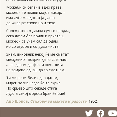
Можеби си сепак в едно права,
можеби те плаши мојот вихор, –
има луѓе младоста ја дават
да живејат спокојно и тихо.
Спокојството дамна сум го продал,
сега лугам без почин и пристан,
можеби се учам сал да одам,
но со љубов и со душа чиста.
Знам, виновник некој ќе ме сметат
ѕвездениот покрив да го сретнам,
а јас давам двајсет и шест лета
на земјава еднаш да го сметнам.
Ти ми рече: бели едра дигам,
мирен залив негде ќе те скрие.
Но срцево што секаде стига
лудо в секој морски бран ќе бие!
Ацо Шопов
,
Стихови за маката и радоста
, 1952.