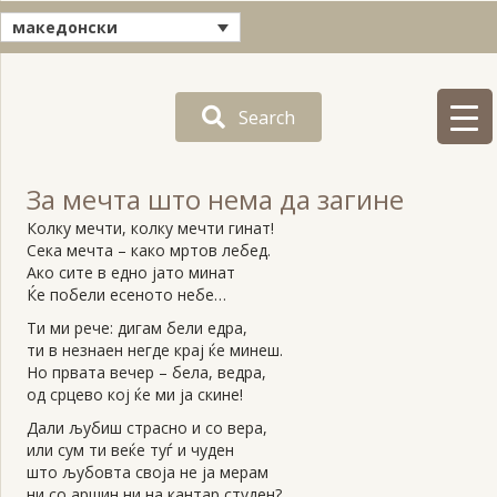
македонски
Search
За мечта што нема да загине
Колку мечти, колку мечти гинат!
Сека мечта – како мртов лебед.
Ако сите в едно јато минат
Ќе побели есеното небе…
Ти ми рече: дигам бели едра,
ти в незнаен негде крај ќе минеш.
Но првата вечер – бела, ведра,
од срцево кој ќе ми ја скине!
Дали љубиш страсно и со вера,
или сум ти веќе туѓ и чуден
што љубовта своја не ја мерам
ни со аршин ни на кантар студен?