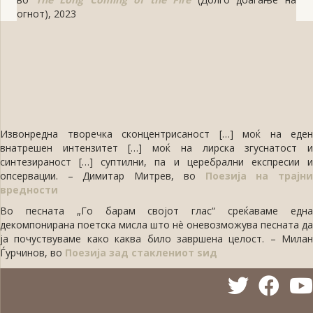
огнот), 2023
Извонредна творечка сконцентрисаност […] моќ на еден
внатрешен интензитет […] моќ на лирска згуснатост и
синтезираност […] суптилни, па и церебрални експресии и
опсервации. – Димитар Митрев, во
Поезија на трајн
вредности
Во песната „Го барам својот глас“ среќаваме една
декомпонирана поетска мисла што нè оневозможува песната да
ја почуствуваме како каква било завршена целост. – Милан
Ѓурчинов, во
Поезија зад стаклениот ѕид