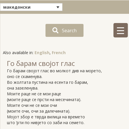
македонски
Search
Also available in:
English
French
Го барам својот глас
Го барам својот глас во молкот див на морето,
оно се скаменува.
Во жолтата пустина на есента го барам,
она зазеленува.
Моите раце не се мои раце
(моите раце се прсти на месечината).
Моите очи не се мои очи
(моите очи, очи за далечината).
Мојот збор е тврда вилица на времето
што ‘рти по нивјето со заби на семето.