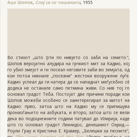
Ацо Шопов
,
Слеј се со тишината
, 1955
Во стихот „што ‘рти по нивјето со заби на семето.“,
Шопов веројатно алудира на грчкиот мит за Кадмо, кој
го убил змејот и ги посеал неговите заби во земјата, од
кои потоа никнале „посеани“ жестоки вооружени луѓе.
Кадмо успеал да ги натера да се нападнат меѓусебно сè
додека не останале само петмина живи. Со нив тој го
основал градот Теба. Постојат две причини поради кои
Шопов можеби особено се заинтересирал за митот на
Кадмо: прво, затоа што на Кадмо му се припишува
пронаоѓањето на азбуката, и второ, затоа што се вели
дека во подоцнежните години патувал до Илирија, каде
што го основал градот Лихнидос, денешниот Охрид.—
Роули Грау и Кристина Е. Крамер, „Белешки за песните“,
во
The Long Coming of the Fire
(Долго доаѓање на