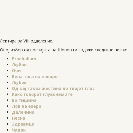
Лектира за VIII одделение.
Овој избор од поезијата на Шопов ги содржи следниве песни:
Praeludium
Љубов
Очи
Бела тага на изворот
Љубов
Од кај таква жестина во твојот глас
Како говорот глувонемите
Во тишина
Лов на езеро
Далечина
Песна
Здравица
Чудак